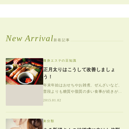
ダイエット・ボディ
サロン情報
New Arrival
新着記事
痩身エステの豆知識
正月太りはこうして改善しましょ
う！
年末年始はおせちやお雑煮、ぜんざいなど、
普段よりも糖質や脂質の多い食事が続きがち
な時期です。家族や親戚と過ごす時間が長く
2015.01.02
なり、時間を気にせずお酒や食事を楽しむ機
未分類