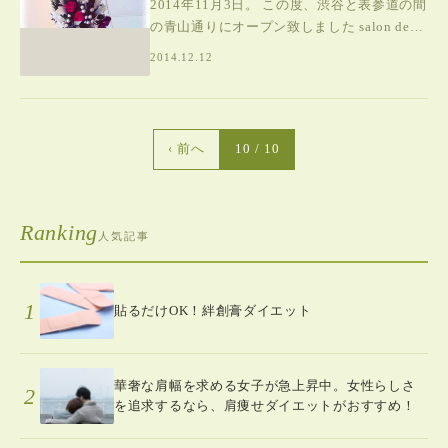
2014年11月3日。 この度、渋谷と表参道の間
の青山通りにオープン致しました salon de
Fulalaです。 オープンしてから1カ月以上が
2014.12.12
過ぎ、 有難い
‹ 前へ
10 / 10
Ranking
人気記事
1
貼るだけOK！絆創膏ダイエット
華奢な肩幅を求める女子が急上昇中。女性らしさ
2
を追求するなら、肩痩せダイエットがおすすめ！