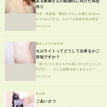
ある新婦さんの結婚式に向けた体型
作り
渋谷・表参道・横浜にサロンを構えるSalon
de Fulalaですが、なかでも表参道店の周辺は
有名な結婚式場やフォトウェディングスタジ
2014.12.26
オが数多く立ち並ぶエリア
痩身エステの豆知識
セルライトってどうして出来るかご
存知ですか？
「気づいたら太ももやお尻にボコボコとした
凹凸が…」 そんな経験はありませんか？ そ
の正体が「セルライト」です。 一度できてし
2014.12.18
まうと、ダイエットで体重を落としても
未分類
ごあいさつ